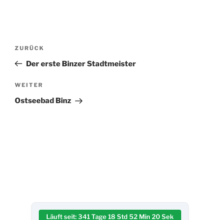
Beitragsnavigation
Vorheriger
ZURÜCK
Beitrag
Der erste Binzer Stadtmeister
Nächster
WEITER
Beitrag
Ostseebad Binz
Läuft seit:
341 Tage 18 Std 52 Min 20 Sek