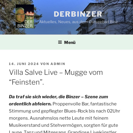
Zum
Inhalt
DERBINZER
springen
Aktuelles, Neues, aus dem Ostseebad Binz
Menü
VERÖFFENTLICHT
14. JUNI 2024
VON
ADMIN
AM
Villa Salve Live – Mugge vom
“Feinsten”.
Da traf sie sich wieder, die Binzer – Szene zum
ordentlich abfeiern.
Proppenvolle Bar, fantastische
Stimmung und gepflegter Blues-Rock bis nach 02Uhr
morgens. Ausnahmslos nette Leute mit feinem
Musikverstand und Stehvermögen, sorgten für gute
Laune, Tanz und Mitgesang. Grandiose Livekünstler