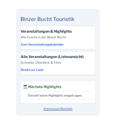
Binzer Bucht Touristik
Veranstaltungen & Highlights
Alle Events in der Binzer Bucht
Zum Veranstaltungskalender
Alle Veranstaltungen (Listenansicht)
Schneller Überblick & Filter
Direkt zur Liste
Touristinformation – Kontakt
Nächste Highlights
Haus des Gastes · Tel. +49 (0)38393-148148
Infos & Anfahrt
Derzeit keine Highlights eingetragen.
Binzer Bucht Tourismus (Eigenbetrieb)
Impressum/Kontakt
Leistungen, Kurabgabe, BINZER BUCHT CARD