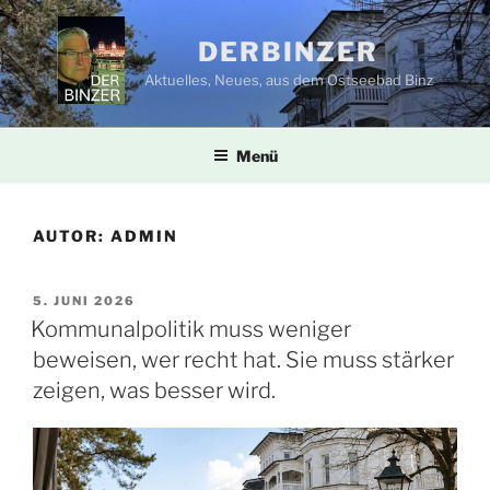
Zum
Inhalt
DERBINZER
springen
Aktuelles, Neues, aus dem Ostseebad Binz
Menü
AUTOR:
ADMIN
VERÖFFENTLICHT
5. JUNI 2026
AM
Kommunalpolitik muss weniger
beweisen, wer recht hat. Sie muss stärker
zeigen, was besser wird.