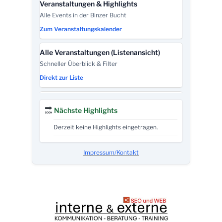
Veranstaltungen & Highlights
Alle Events in der Binzer Bucht
Zum Veranstaltungskalender
Alle Veranstaltungen (Listenansicht)
Schneller Überblick & Filter
Direkt zur Liste
Touristinformation – Kontakt
Nächste Highlights
Haus des Gastes · Tel. +49 (0)38393-148148
Infos & Anfahrt
Derzeit keine Highlights eingetragen.
Binzer Bucht Tourismus (Eigenbetrieb)
Impressum/Kontakt
Leistungen, Kurabgabe, BINZER BUCHT CARD
Zur Übersicht
Urlaub, Unterkünfte & Aktivitäten
Offizielle Tourismus-Seite der Binzer Bucht