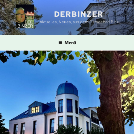
Zum
Inhalt
DERBINZER
springen
Aktuelles, Neues, aus dem Ostseebad Binz
Menü