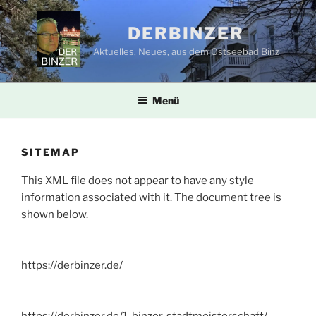
Zum
Inhalt
DERBINZER
springen
Aktuelles, Neues, aus dem Ostseebad Binz
Menü
SITEMAP
This XML file does not appear to have any style
information associated with it. The document tree is
shown below.
https://derbinzer.de/
https://derbinzer.de/1-binzer-stadtmeisterschaft/